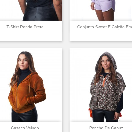


Vista rápida
Vista rápida
T-Shirt Renda Preta
Conjunto Sweat E Calção Em.


Vista rápida
Vista rápida
Casaco Veludo
Poncho De Capuz