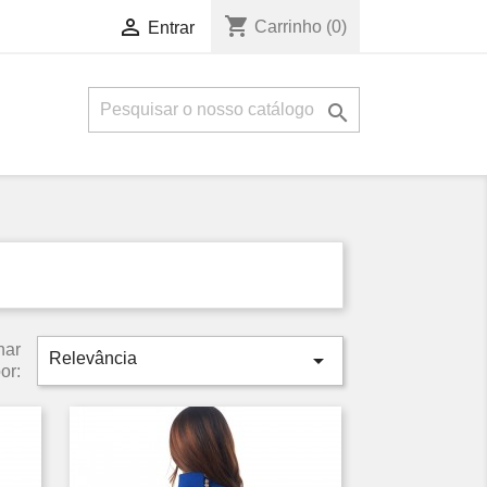
shopping_cart

Carrinho
(0)
Entrar

nar

Relevância
or: