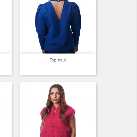

Vista rápida
Top Azul