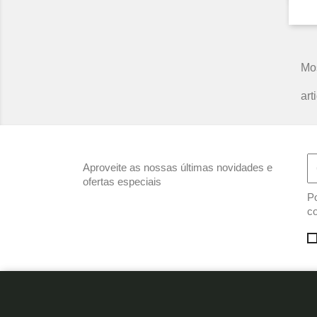
Mos
art
Aproveite as nossas últimas novidades e
ofertas especiais
Po
co