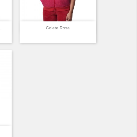

Vista rápida
..
Colete Rosa